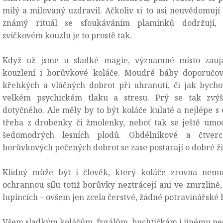
milý a milovaný uzdravil. Ačkoliv si to asi neuvědomují v
známý rituál se sfoukáváním plamínků dodržují,
svíčkovém kouzlu je to prostě tak.
Když už jsme u sladké magie, významné místo zauj
kouzlení i borůvkové koláče. Moudré báby doporučova
křehkých a vláčných dobrot při uhranutí, či jak bycho
velkém psychickém tlaku a stresu. Prý se tak zvýší
dotyčného. Ale měly by to být koláče kulaté a nejlépe 
třeba z drobenky či žmolenky, neboť tak se ještě umoc
šedomodrých lesních plodů. Obdélníkové a čtverc
borůvkových pečených dobrot se zase postarají o dobré ži
Klidný může být i člověk, který koláče zrovna nemu
ochrannou sílu totiž borůvky neztrácejí ani ve zmrzlině, 
lupíncích – ovšem jen zcela čerstvé, žádné potravinářské 
Všem sladkým koláčům, frgálům, buchtičkám i jinému peč