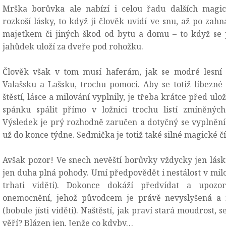
Mrška borůvka ale nabízí i celou řadu dalších magic
rozkoší lásky, to když ji člověk uvidí ve snu, až po zahn
majetkem či jiných škod od bytu a domu – to když se
jahůdek uloží za dveře pod rohožku.
Člověk však v tom musí haferám, jak se modré lesní 
Valašsku a Lašsku, trochu pomoci. Aby se totiž líbezn
štěstí, lásce a milování vyplnily, je třeba krátce před ul
spánku spálit přímo v ložnici trochu listí zmíněných 
Výsledek je prý rozhodně zaručen a dotyčný se vyplnění
už do konce týdne. Sedmička je totiž také silné magické čí
Avšak pozor! Ve snech nevěští borůvky vždycky jen lásk
jen duha plná pohody. Umí předpovědět i nestálost v mil
trhati viděti). Dokonce dokáží předvídat a upozor
onemocnění, jehož původcem je právě nevyslyšená a 
(bobule jísti viděti). Naštěstí, jak praví stará moudrost, 
věří? Blázen jen. Jenže co kdyby…