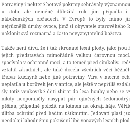
Potraviny i některé hotové pokrmy sehrávaly významno
u stolu, ale neméně důležitá role jim připadla i
náboženských obřadech. V Evropě to byly mimo jin
nejrůznější druhy ovoce, jímž si obyvatele starověkého Ř
naklonit svá rozmarná a často nevyzpytatelná božstva.
Takže není divu, že i tak skromné lesní plody, jako jsou 
jejich představách mimořádně velkou čarovnou mocí. 
spočívala v ochranné moci, a to téměř před čímkoliv. Tedy
vztahů zásadních, ale také docela všedních věcí běžnéh
třebas kuchyně nebo jiné potraviny. Víra v mocné ochr
neplatila u borůvek jen v antice, ale ještě v nepříliš vzd
šly totiž venkovské děti sbírat do lesa houby nebo se v
nikdy neopomněly nasypat pár ojíněných šedomodrýc
pěšinu, případně položit na kámen na okraji háje. Věřil
úlitba ochrání před hadím uštknutím. Jedovatí plazi js
neodolají lahodnému pokušení libě voňavých lesních plod