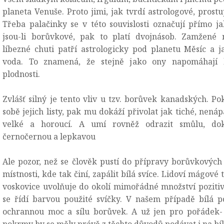
planeta Venuše. Proto jimi, jak tvrdí astrologové, prostu
Třeba palačinky se v této souvislosti označují přímo j
jsou-li borůvkové, pak to platí dvojnásob. Zamžené 
líbezné chuti patří astrologicky pod planetu Měsíc a ja
voda. To znamená, že stejně jako ony napomáhají lá
plodnosti.
Zvlášť silný je tento vliv u tzv. borůvek kanadských. Po
sobě jejich listy, pak mu dokáží přivolat jak tiché, nenápa
velké a horoucí. A umí rovněž odrazit smůlu, do
černočernou a lepkavou
Ale pozor, než se člověk pustí do přípravy borůvkových 
místnosti, kde tak činí, zapálit bílá svíce. Lidoví mágové t
voskovice uvolňuje do okolí mimořádné množství pozitivn
se řídí barvou použité svíčky. V našem případě bílá 
ochrannou moc a sílu borůvek. A už jen pro pořádek-
pokrmy by se měly právě z těchto důvodů podávat i na bí