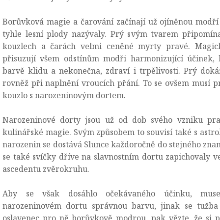
Borůvková magie a čarování začínají už ojíněnou modří 
tyhle lesní plody nazývaly. Prý svým tvarem připomín
kouzlech a čarách velmi ceněné myrty pravé. Magick
přisuzují všem odstínům modři harmonizující účinek, 
barvě klidu a nekonečna, zdraví i trpělivosti. Prý dok
rovněž při naplnění vroucích přání. To se ovšem musí pr
kouzlo s narozeninovým dortem.
Narozeninové dorty jsou už od dob svého vzniku pr
kulinářské magie. Svým způsobem to souvisí také s astrol
narozenin se dostává Slunce každoročně do stejného zna
se také svíčky dříve na slavnostním dortu zapichovaly v
ascedentu zvěrokruhu.
Aby se však dosáhlo očekávaného účinku, muse
narozeninovém dortu správnou barvu, jinak se tužba n
oslavenec pro ně borůvkově modrou, pak vězte, že si p