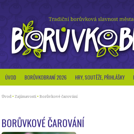
ÚVOD
BORŮVKOBRANÍ 2026
HRY, SOUTĚŽE, PŘIHLÁŠKY
Úvod
Zajímavosti
Borůvkové čarování
BORŮVKOVÉ ČAROVÁNÍ