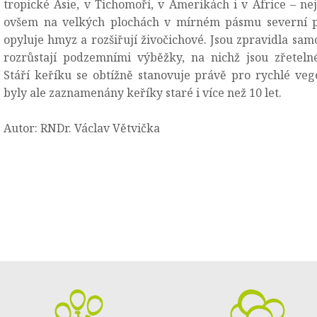
tropické Asie, v Tichomoří, v Amerikách i v Africe – n
ovšem na velkých plochách v mírném pásmu severní p
opyluje hmyz a rozšiřují živočichové. Jsou zpravidla sam
rozrůstají podzemními výběžky, na nichž jsou zřetelné 
Stáří keříku se obtížně stanovuje právě pro rychlé vege
byly ale zaznamenány keříky staré i více než 10 let.
Autor: RNDr. Václav Větvička