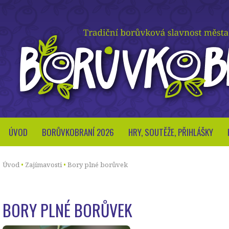
ÚVOD
BORŮVKOBRANÍ 2026
HRY, SOUTĚŽE, PŘIHLÁŠKY
Úvod
Zajímavosti
Bory plné borůvek
BORY PLNÉ BORŮVEK