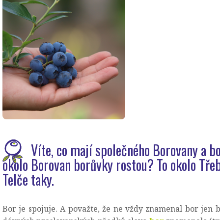
Víte, co mají společného Borovany a b
okolo Borovan borůvky rostou? To okolo Tře
Telče taky.
Bor je spojuje. A považte, že ne vždy znamenal bor jen b