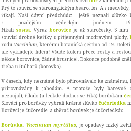
dávných praslovanských předků slovo
bor
znamenalo (tma
Prý to souvisí se staroanglickým bearo, les. A s medvědy,
říkají. Naši dávní předchůdci ještě neznali slůvko 
s pozdějším vědeckým jménem Pinus
říkali
sosna.
Výraz
borovice
je až staročeský. S ním
souvisí drobné keříky s příjemnými modravými plody,
b
rodu
Vaccinium,
kterému botanická čeština od 19. století 
ale vykládejte lidem! Všude kolem přece rostly a rosto
někde borovnice, žádné brusnice!. Dokonce podobně zněl
třeba u Bulharů (borovka).
V časech, kdy neznámé bylo přirovnávalo ke známému, 
přirovnávány k jahodám. A protože byly barevně od
nezaujal), říkalo (a leckde dodnes se říká) borůvkám
če
Slováci pro borůvky vybrali krásné slůvko
čučoriedka
ni
Borůvčí je čučoredie a sběrač borůvek je čučoriedkár.
Borůvka,
Vaccinium myrtillus
, je opadavý nízký keří