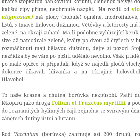
krátce stopkatou baňkovitou korunu, členěnou nejvýš do
kališní cípy přímé, neohrnuté nazpět. Na rozdíl od
vl
uliginosum)
má plody (bobule) ojíněné, modrofialové, 
listů, s tmavě fialovou dužninou. Větévky a letorosty má 
zelené, na okraji zubaté. Má-li podobně vyhlížející keřík l
sivě až namodrale zelené, květy po dvou až čtyřech v h
rozmáčknutí mají bělavou dužninu, dejte si pozor! Stoj
nezřídka by se vám po požití udělalo nevolno. Však jí lidé 
po malé opičce si připadali, když se najedli plodů vloch
dokonce říkávali blivánka a na Ukrajině holovobol
Hlavobol!
To naše krásná a chutná borůvka nezpůsobí. Patří d
lékopisu jako droga
Folium et Fruxctus myrtillii
a pou
do rozmanitých bylinných čajů zejména se svíravým úči
zánětech dutiny ústní a hrtanu.
Rod
Vaccinium
(borůvka) zahrnuje asi 200 druhů, ro