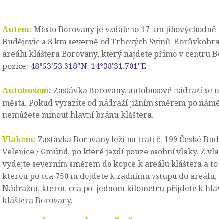
Autem:
Město Borovany je vzdáleno 17 km jihovýchodně
Budějovic a 8 km severně od Trhových Svinů. Borůvkobra
areálu kláštera Borovany, který najdete přímo v centru 
pozice:
48°53'53.318"N, 14°38'31.701"E
Autobusem:
Zastávka Borovany, autobusové nádraží se n
města. Pokud vyrazíte od nádraží jižním směrem po náměs
nemůžete minout hlavní bránu kláštera.
Vlakem:
Zastávka Borovany leží na trati č. 199 České Bud
Velenice / Gmünd, po které jezdí pouze osobní vlaky. Z vl
vydejte severním směrem do kopce k areálu kláštera a to 
kterou po cca 750 m dojdete k zadnímu vstupu do areálu, 
Nádražní, kterou cca po jednom kilometru přijdete k hl
kláštera Borovany.