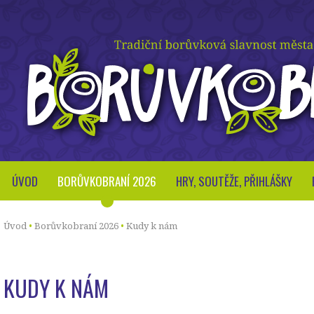
ÚVOD
BORŮVKOBRANÍ 2026
HRY, SOUTĚŽE, PŘIHLÁŠKY
Úvod
Borůvkobraní 2026
Kudy k nám
KUDY K NÁM